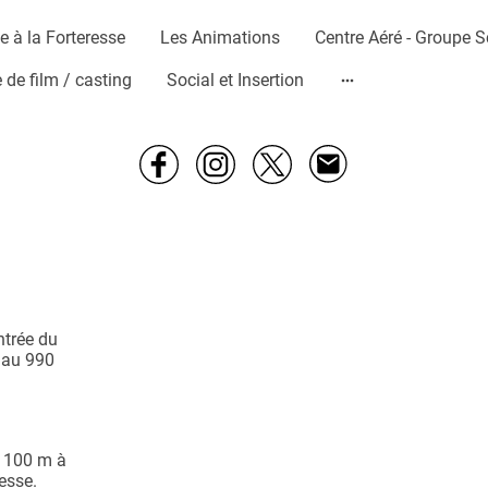
 à la Forteresse
Les Animations
de film / casting
Social et Insertion
ntrée du
 au 990
à 100 m à
resse.